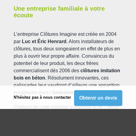
Une entreprise familiale à votre
écoute
L’entreprise Clôtures Imagine est créée en 2004
par
Luc et Éric Henrard
. Alors installateurs de
clôtures, tous deux songeaient en effet de plus en
plus à ouvrir leur propre affaire. Convaincus du
potentiel de leur produit, les deux frères
commercialisent dès 2006 des
clôtures imitation
bois en béton
. Résolument innovantes, ces
palissades leur vaudront d’ailleurs une apparition
remarquée dans l’
émission Déco de M6
!
N'hésitez pas à nous contacter
Obtenir un devis
Profitant de cette visibilité inespérée et de l’attrait
pour ces barrières d’un genre nouveau, les deux
hommes lancent leur propre
production de
plaques en béton imitation bois simple face
dès